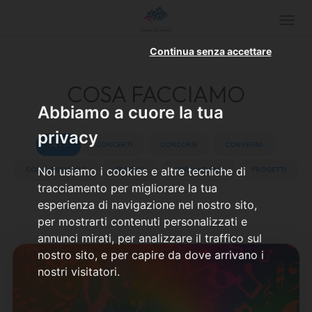
HOME
COSA FACCIAMO
Togg
navi
Continua senza accettare
COSA FACCIAMO
Abbiamo a cuore la tua
privacy
TUTTI
CONCERTI
CONCORSI
CONVEGNI
Noi usiamo i cookies e altre tecniche di
CORO GIOVANILE
FESTIVAL
FORMAZIONE
PROGETTI
tracciamento per migliorare la tua
esperienza di navigazione nel nostro sito,
per mostrarti contenuti personalizzati e
annunci mirati, per analizzare il traffico sul
nostro sito, e per capire da dove arrivano i
nostri visitatori.