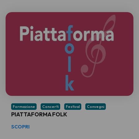
Formazione
Concerti
Festival
Convegni
PIATTAFORMA FOLK
SCOPRI