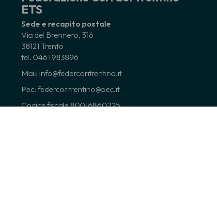
ETS
Sede e recapito postale
Via del Brennero, 316
38121 Trento
tel. 0461 983896
Mail: info@federcoritrentino.it
Pec: federcoritrentino@pec.it
Codice fiscale 80016860225
Partita Iva 01838210225
Seguici su
* Facebook
Federazione Cori del Trentino
* Facebook
Cori Trentini
* Instagram
federcoritrentino
*
You Tube
Federcoritrentino
* Telegram