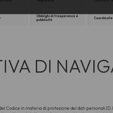
ntrollo
Segreteria
Comitato Te
Obblighi di trasparenza e
y
Coordinate
pubblicità
IVA DI NAVI
 del Codice in materia di protezione dei dati personali