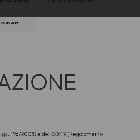
cnico Artistico
Comitato di redazione
 bancarie
GAZIONE
 (D.Lgs. 196/2003) e del GDPR (Regolamento