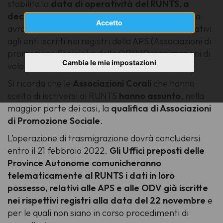
stabilita la
data di operatività del RUNTS, a
decorrere dal 23 novembre 2021
. Da tale data
Accetto
avrà inizio il trasferimento al RUNTS dei dati relativi
agli enti iscritti nei registri della APS (Associazioni di
promozione Sociale) e delle ODV (Organizzazioni di
Cambia le mie impostazioni
volontariato).
Si ricorda che le
Associazioni Corali
che hanno
scelto di iscriversi al RUNTS
hanno assunto
, nella
maggior parte dei casi, la
qualifica di Associazioni
di Promozione Sociale
.
L’operazione di trasmigrazione dovrà concludersi
entro il 21 febbraio 2022.
Gli Uffici preposti delle
Province Autonome comunicheranno
telematicamente al RUNTS i dati in loro
possesso, relativi alle APS e alle ODV già iscritte
nei rispettivi registri alla data del 22 novembre
e
per le quali non siano in corso procedimenti di