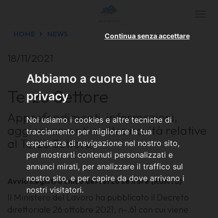
Togg
navi
HOME
NEWS
Continua senza accettare
18/11/2021
Abbiamo a cuore la tua
Terzo Settore
privacy
Approfondimenti, informazioni,
Noi usiamo i cookies e altre tecniche di
aggiornamenti e altre novità relative
tracciamento per migliorare la tua
al Terzo Settore
esperienza di navigazione nel nostro sito,
per mostrarti contenuti personalizzati e
annunci mirati, per analizzare il traffico sul
nostro sito, e per capire da dove arrivano i
Avvio Registro unico del terzo settore (RUNTS)
nostri visitatori.
Il Ministero del Lavoro ha pubblicato il Decreto
direttoriale 26 ottobre 2021, n-.61 con cui viene