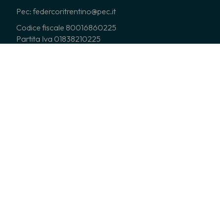
Pec: federcoritrentino@pec.it
Codice fiscale 80016860225
Partita Iva 01838210225
Seguici su
* Facebook
Federazione Cori del Trentino
* Facebook
Cori Trentini
* Instagram
federcoritrentino
*
You Tube
Federcoritrentino
* Telegram
https://t.me/federazionecoritrentino
CHI SIAMO
CORI ASSOCIATI
COSA FACCIAMO
NEWS