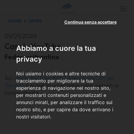
Togg
navi
HOME
NEWS
Continua senza accettare
01/01/2024
Canale You Tube
Abbiamo a cuore la tua
Federcoritrentino
privacy
Noi usiamo i cookies e altre tecniche di
Sul
canale You Tube della Federazione Cori del
tracciamento per migliorare la tua
Trentino
è possibile visualizzare video inerenti la
esperienza di navigazione nel nostro sito,
nostra attività
per mostrarti contenuti personalizzati e
annunci mirati, per analizzare il traffico sul
nostro sito, e per capire da dove arrivano i
nostri visitatori.