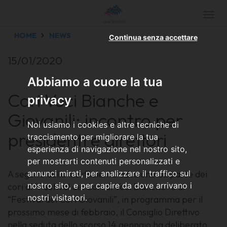
Togg
navi
HOME
NEWS
Continua senza accettare
15/01/2020
Abbiamo a cuore la tua
Cori Voci Bianche e
privacy
Giovanili: incontro per
Noi usiamo i cookies e altre tecniche di
presidenti e direttori
tracciamento per migliorare la tua
esperienza di navigazione nel nostro sito,
per mostrarti contenuti personalizzati e
A seguito della insufficiente adesione da parte dei
annunci mirati, per analizzare il traffico sul
nostro sito, e per capire da dove arrivano i
cori al “Festival dei Cori di Voci Bianche” e al
nostri visitatori.
“Festival dei Cori Giovanili”, in programma per il
prossimo mese di febbraio, il Consiglio Direttivo
nella seduta dello scorso 14 gennaio ha deliberato