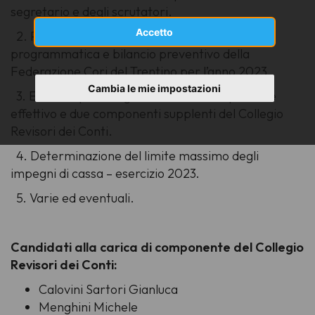
segretario e degli scrutatori.
Accetto
2.
Presentazione e approvazione Relazione
programmatica e bilancio preventivo della
Federazione Cori del Trentino per l’anno 2023.
Cambia le mie impostazioni
3.
Elezione per integrazione di un componente
effettivo e due componenti supplenti del Collegio
Revisori dei Conti.
4.
Determinazione del limite massimo degli
impegni di cassa – esercizio 2023.
5.
Varie ed eventuali.
Candidati alla carica di componente del Collegio
Revisori dei Conti:
Calovini Sartori Gianluca
Menghini Michele