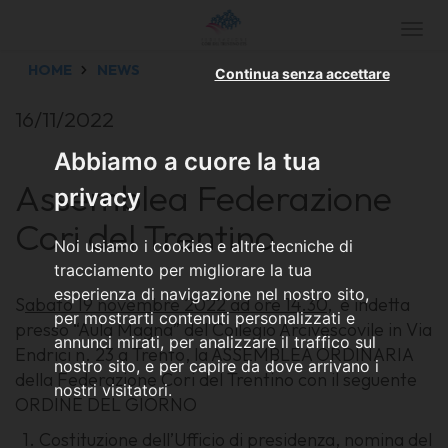
Togg
navi
HOME
NEWS
Continua senza accettare
16/11/2022
Abbiamo a cuore la tua
Assemblea Federazione
privacy
Cori del Trentino
Noi usiamo i cookies e altre tecniche di
tracciamento per migliorare la tua
esperienza di navigazione nel nostro sito,
S
abato 19 novembre 2022 ad ore 14.30
, è indetta
per mostrarti contenuti personalizzati e
presso “Aula Magna” del Collegio Arcivescovile in Via
annunci mirati, per analizzare il traffico sul
Endrici n. 23 a Trento, la
ASSEMBLEA ORDINARIA
nostro sito, e per capire da dove arrivano i
della
Federazione Cori del
Trentino con il seguente
nostri visitatori.
ORDINE DEL GIORNO
1.
Costituzione dell’Ufficio di presidenza, nomina del