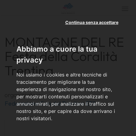
Togg
navi
Continua senza accettare
MONTAGNE DEL RE
Abbiamo a cuore la tua
Festa della Coralità
privacy
Trentina
Noi usiamo i cookies e altre tecniche di
tracciamento per migliorare la tua
esperienza di navigazione nel nostro sito,
organizzatore:
per mostrarti contenuti personalizzati e
Federazione Cori del Trentino ETS
annunci mirati, per analizzare il traffico sul
nostro sito, e per capire da dove arrivano i
nostri visitatori.