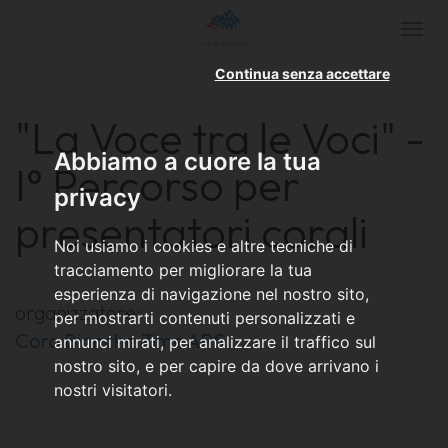
Togg
navi
Continua senza accettare
"La Voce tra le Voci" -
Abbiamo a cuore la tua
I° Percorso per
privacy
presentatori corali
Noi usiamo i cookies e altre tecniche di
tracciamento per migliorare la tua
esperienza di navigazione nel nostro sito,
organizzatore:
per mostrarti contenuti personalizzati e
Coro Bianche Zime APS
annunci mirati, per analizzare il traffico sul
nostro sito, e per capire da dove arrivano i
nostri visitatori.