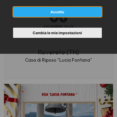
SABATO
06
Accetto
DICEMBRE 2025
Cambia le mie impostazioni
ore 15.30
Rovereto (TN)
Casa di Riposo "Lucia Fontana"