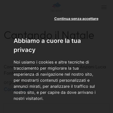
Togg
navi
Continua senza accettare
Cantando il Natale
Abbiamo a cuore la tua
privacy
Noi usiamo i cookies e altre tecniche di
Concerto per gli ospiti della Casa per Anziani Lucia
tracciamento per migliorare la tua
Fontana di Rovereto
esperienza di navigazione nel nostro sito,
per mostrarti contenuti personalizzati e
organizzatore:
annunci mirati, per analizzare il traffico sul
Coro S. Ilario
nostro sito, e per capire da dove arrivano i
nostri visitatori.