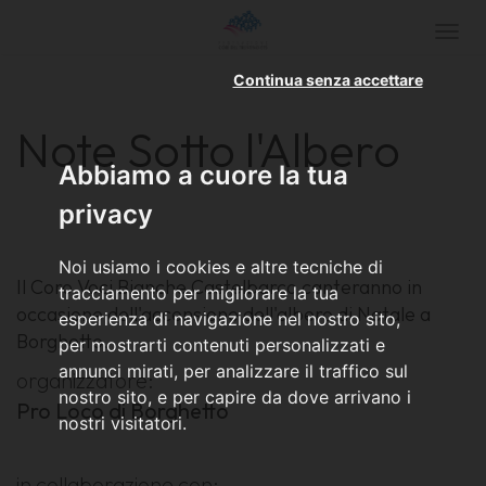
Togg
navi
Continua senza accettare
Note Sotto l'Albero
Abbiamo a cuore la tua
privacy
Noi usiamo i cookies e altre tecniche di
Il Coro Voci Bianche Castelbarco canteranno in
tracciamento per migliorare la tua
occasione dell'accensione dell'albero di Natale a
esperienza di navigazione nel nostro sito,
Borghetto.
per mostrarti contenuti personalizzati e
annunci mirati, per analizzare il traffico sul
organizzatore:
nostro sito, e per capire da dove arrivano i
Pro Loco di Borghetto
nostri visitatori.
in collaborazione con: