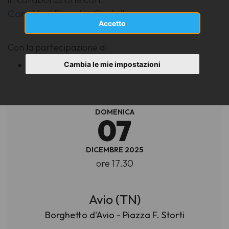
Coro Voci Bianche Castelbarco
Accetto
Con la partecipazione di
Coro Voci Bianche Castelbarco
Cambia le mie impostazioni
DOMENICA
07
DICEMBRE 2025
ore 17.30
Avio (TN)
Borghetto d'Avio - Piazza F. Storti