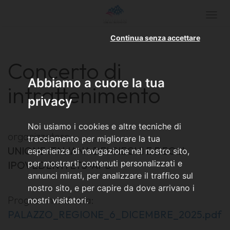
Togg
navi
Continua senza accettare
Concerto di
Abbiamo a cuore la tua
intrattenimento
privacy
Noi usiamo i cookies e altre tecniche di
organizzatore:
tracciamento per migliorare la tua
UNIONE ITALIANA DEI CIECHI E DEGLI
esperienza di navigazione nel nostro sito,
per mostrarti contenuti personalizzati e
IPOVEDENTI ETS-APS
annunci mirati, per analizzare il traffico sul
nostro sito, e per capire da dove arrivano i
Programma di sala:
nostri visitatori.
PALAZZO_REGIONE_6_DICEMBRE_2025.pdf