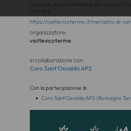
Concerto di canti di Natale del Coro San 
(TN) APS
https://visitlevicoterme.it/mercatini-di-nat
organizzatore:
visitlevicoterme
in collaborazione con:
Coro Sant'Osvaldo APS
Con la partecipazione di
Coro Sant'Osvaldo APS (Roncegno Te