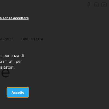
a senza accettare
SERVIZI
BIBLIOTECA
 esperienza di
i mirati, per
le
sitatori.
Accetto