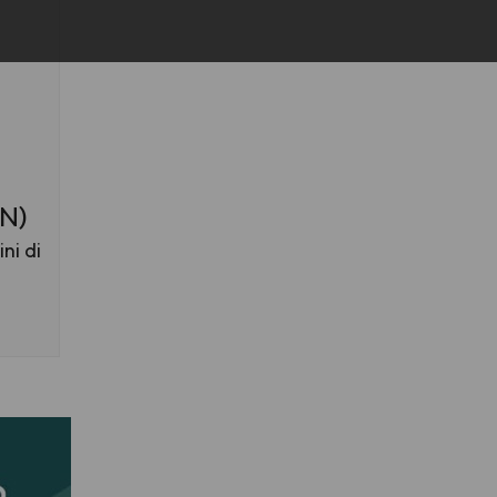
TN)
ni di