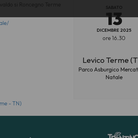
Osvaldo si Roncegno Terme
SABATO
13
ale/
DICEMBRE 2025
ore 16.30
Levico Terme (
Parco Asburgico Mercati
Natale
rme - TN)